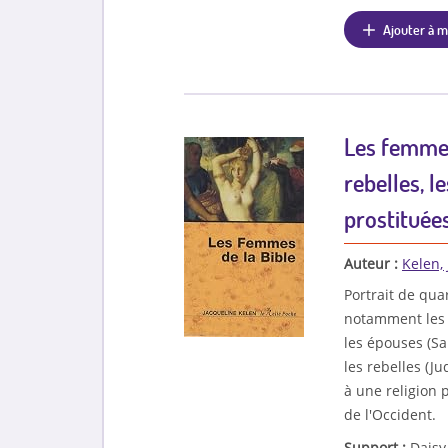
Ajouter à m
Les femmes 
rebelles, l
prostituées.
Auteur :
Kelen,
Portrait de qu
notamment les sé
les épouses (Sar
les rebelles (J
à une religion p
de l'Occident.
Support :
Daisy