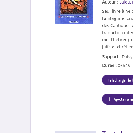
Auteur :
Lalou,
Seul livre à ne
l'ambiguïté fon
des Cantiques e
traduction inter
mot l'hébreu), 
juifs et chrétie
Support :
Daisy
Durée :
06h45
Télécharger le l
Ajouter à m