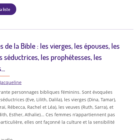
a liste
de la Bible : les vierges, les épouses, les
es séductrices, les prophétesses, les
..
 Jacqueline
arante personnages bibliques féminins. Sont évoquées
ductrices (Eve, Lilith, Dalila), les vierges (Dina, Tamar),
aï, Rébecca, Rachel et Léa), les veuves (Ruth, Sarra), et
udith, Esther, Athalie)... Ces femmes n'appartiennent pas
articulière, elles ont façonné la culture et la sensibilité
 audio