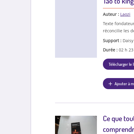
Tao tö king
Auteur :
Laozi
Texte fondateur 
réconcilie les d
Support :
Daisy
Durée :
02 h 2
Télécharger le l
Ajouter à m
Ce que tout 
comprendre