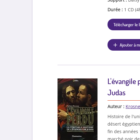
Durée :
1 CD (4
Télécharger le l
Ajouter à m
L'évangile 
Judas
Auteur :
Krosne
Histoire de l'u
désert égyptien
fin des années 
marché noir des