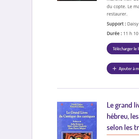
du copte. Le ma
restaurer.
Support :
Daisy
Durée :
11 h 1
Télécharger le l
Ajouter à m
Le grand li
hébreu, le
selon les t