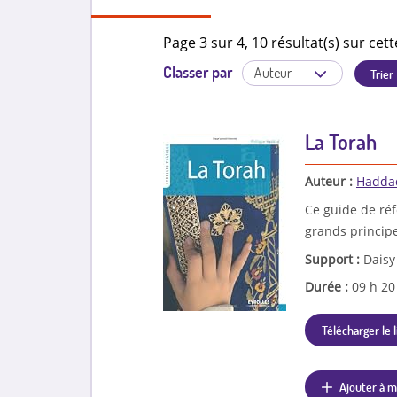
Page 3 sur 4, 10 résultat(s) sur cett
Classer par
La Torah
Auteur :
Haddad
Ce guide de réfé
grands principe
Support :
Daisy
Durée :
09 h 2
Télécharger le l
Ajouter à m