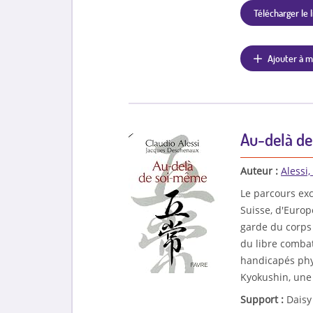
Télécharger le l
Ajouter à m
Au-delà d
Auteur :
Alessi,
Le parcours ex
Suisse, d'Europ
garde du corps d
du libre comba
handicapés phy
Kyokushin, une
Support :
Daisy