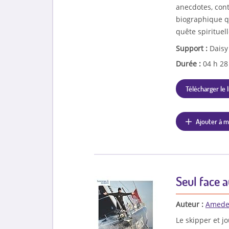
anecdotes, con
biographique q
quête spirituell
Support :
Daisy
Durée :
04 h 2
Télécharger le l
Ajouter à m
Seul face 
Auteur :
Amedeo
Le skipper et jo