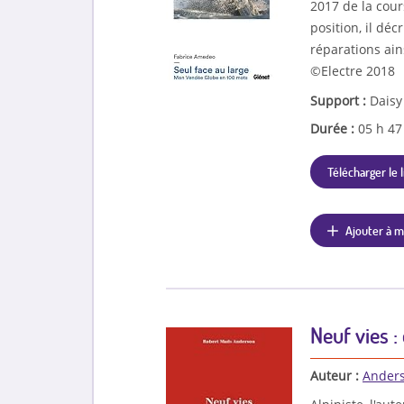
2017 de la cour
position, il déc
réparations ain
©Electre 2018
Support :
Daisy
Durée :
05 h 4
Télécharger le l
Ajouter à m
Neuf vies :
Auteur :
Anders