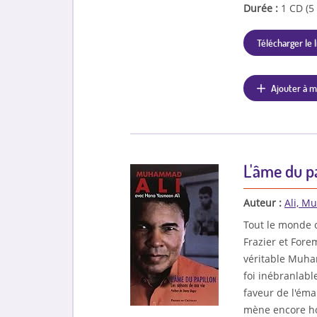
Durée :
1 CD (5
Télécharger le l
Ajouter à m
L'âme du pa
Auteur :
Ali, 
Tout le monde c
Frazier et Fore
véritable Muham
foi inébranlabl
faveur de l'éma
mène encore ho