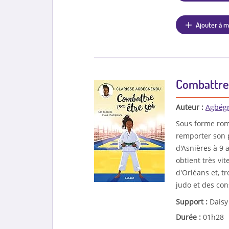
Ajouter à m
Combattre 
Auteur :
Agbégn
Sous forme roma
remporter son p
d'Asnières à 9 
obtient très vit
d'Orléans et, tr
judo et des cons
Support :
Daisy
Durée :
01h28