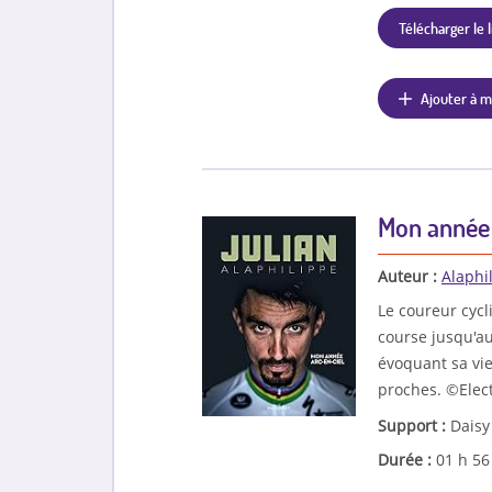
Télécharger le l
Ajouter à m
Mon année 
Auteur :
Alaphil
Le coureur cycl
course jusqu'a
évoquant sa vie
proches. ©Elec
Support :
Daisy
Durée :
01 h 5