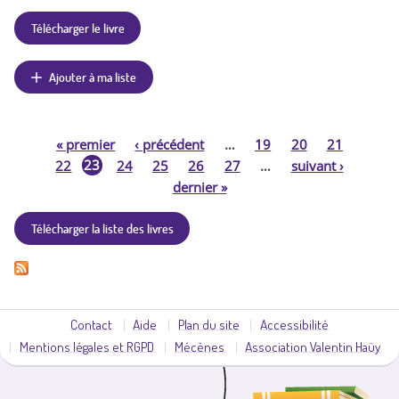
Télécharger le livre
Ajouter à ma liste
«
premier
‹
précédent
…
19
20
21
P
23
22
24
25
26
27
…
suivant
›
dernier
»
a
Télécharger la liste des livres
g
e
s
Contact
Aide
Plan du site
Accessibilité
Mentions légales et RGPD
Mécènes
Association Valentin Haüy