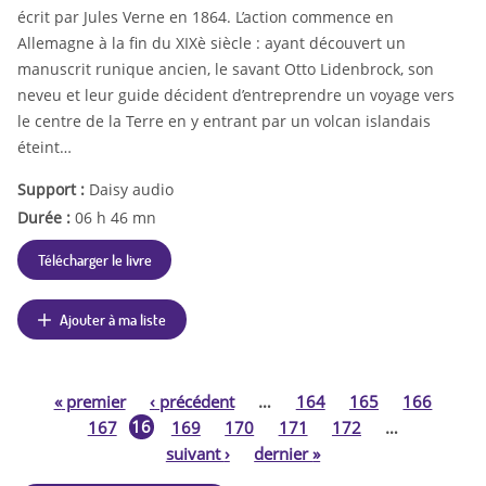
écrit par Jules Verne en 1864. L’action commence en
Allemagne à la fin du XIXè siècle : ayant découvert un
manuscrit runique ancien, le savant Otto Lidenbrock, son
neveu et leur guide décident d’entreprendre un voyage vers
le centre de la Terre en y entrant par un volcan islandais
éteint…
Support :
Daisy audio
Durée :
06 h 46 mn
Télécharger le livre
Ajouter à ma liste
«
premier
‹
précédent
…
164
165
166
P
16
167
169
170
171
172
…
8
suivant
›
dernier
»
a