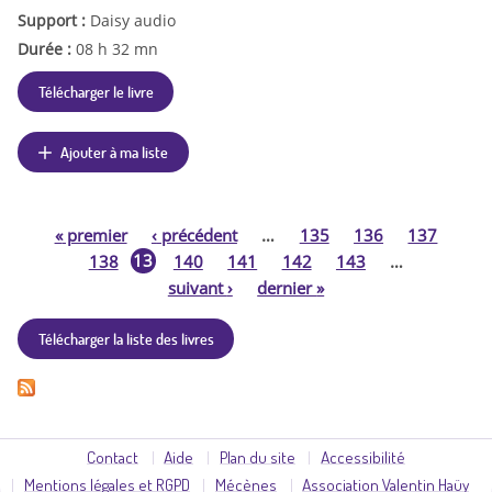
Support :
Daisy audio
Durée :
08 h 32 mn
Télécharger le livre
Ajouter à ma liste
«
premier
‹
précédent
…
135
136
137
P
13
138
140
141
142
143
…
9
suivant
›
dernier
»
a
Télécharger la liste des livres
g
e
s
Contact
Aide
Plan du site
Accessibilité
Mentions légales et RGPD
Mécènes
Association Valentin Haüy