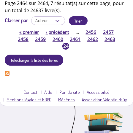
Page 2464 sur 2464, 7 résultat(s) sur cette page, pour
un total de 24637 livre(s).
Classer par
«
premier
‹
précédent
…
2456
2457
P
2458
2459
2460
2461
2462
2463
24
a
64
Télécharger la liste des livres
g
e
s
Contact
Aide
Plan du site
Accessibilité
Mentions légales et RGPD
Mécènes
Association Valentin Haüy