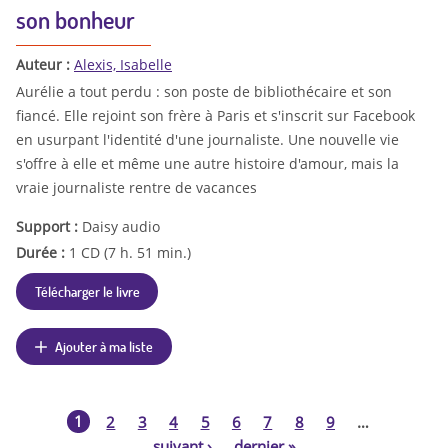
son bonheur
Auteur :
Alexis, Isabelle
Aurélie a tout perdu : son poste de bibliothécaire et son
fiancé. Elle rejoint son frère à Paris et s'inscrit sur Facebook
en usurpant l'identité d'une journaliste. Une nouvelle vie
s'offre à elle et même une autre histoire d'amour, mais la
vraie journaliste rentre de vacances
Support :
Daisy audio
Durée :
1 CD (7 h. 51 min.)
Télécharger le livre
Ajouter à ma liste
1
2
3
4
5
6
7
8
9
…
P
suivant
›
dernier
»