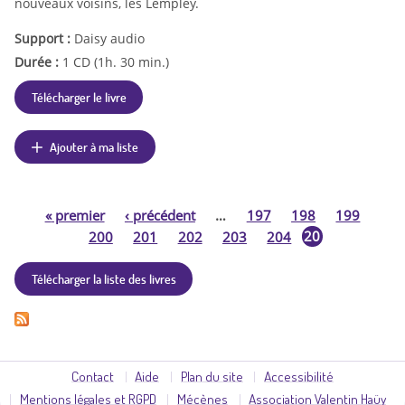
nouveaux voisins, les Lempley.
Support :
Daisy audio
Durée :
1 CD (1h. 30 min.)
Télécharger le livre
Ajouter à ma liste
«
premier
‹
précédent
…
197
198
199
P
20
200
201
202
203
204
5
a
Télécharger la liste des livres
g
e
s
Contact
Aide
Plan du site
Accessibilité
Mentions légales et RGPD
Mécènes
Association Valentin Haüy