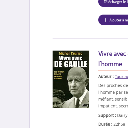
Télécharger le l
Ajouter à m
Vivre avec 
l'homme
Auteur :
Tauria
Des proches de 
l'homme par ses
méfiant, sensib
impatient, secre
Support :
Daisy
Durée :
22h58