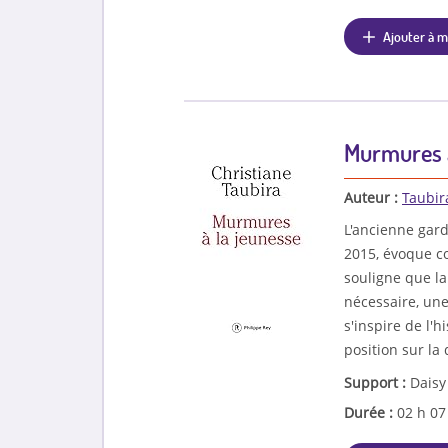
Ajouter à m
Murmures à
Auteur :
Taubir
L'ancienne gar
2015, évoque co
souligne que l
nécessaire, une
s'inspire de l'
position sur la
Support :
Daisy
Durée :
02 h 0