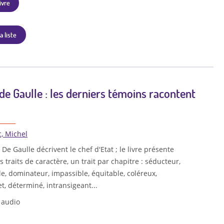
ivre
a liste
de Gaulle : les derniers témoins racontent
c, Michel
De Gaulle décrivent le chef d'Etat ; le livre présente
 traits de caractère, un trait par chapitre : séducteur,
le, dominateur, impassible, équitable, coléreux,
t, déterminé, intransigeant...
 audio