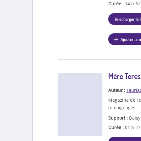
Durée :
14 h 3
Télécharger le l
Ajouter à m
Mère Teres
Auteur :
Tauria
Magazine de rep
témoignages...
Support :
Daisy
Durée :
01 h 2