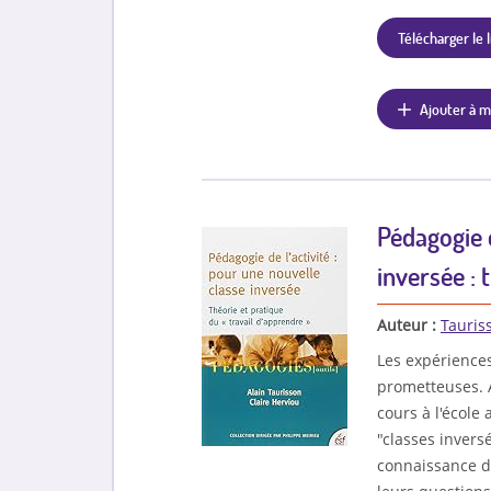
Télécharger le l
Ajouter à m
Pédagogie d
inversée : 
Auteur :
Tauris
Les expériences
prometteuses. A
cours à l'école 
"classes invers
connaissance d'