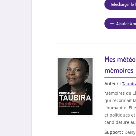
Télécharger le l
Ajouter à m
Mes météor
mémoires
Auteur :
Taubir
Mémoires de Chr
qui reconnaît l
l'humanité. Ell
et politiques et
candidature au
Support :
Daisy