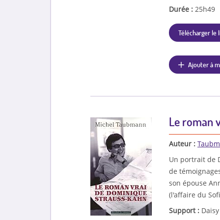
Durée :
25h49
Télécharger le l
Ajouter à m
Le roman v
Auteur :
Taubm
Un portrait de
de témoignages
son épouse Anne
(l'affaire du Sof
Support :
Daisy