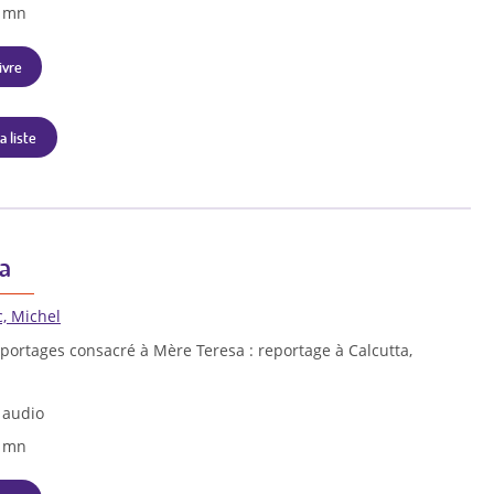
1 mn
ivre
a liste
a
c, Michel
ortages consacré à Mère Teresa : reportage à Calcutta,
 audio
7 mn