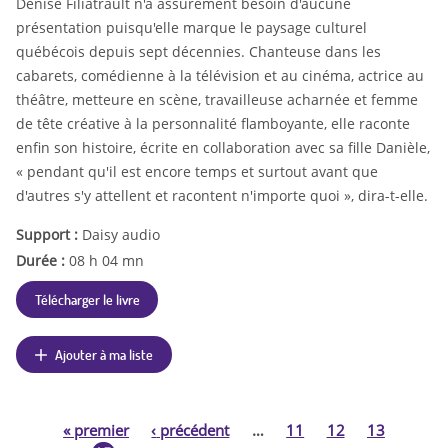
Denise Filiatrault n'a assurément besoin d'aucune
présentation puisqu'elle marque le paysage culturel
québécois depuis sept décennies. Chanteuse dans les
cabarets, comédienne à la télévision et au cinéma, actrice au
théâtre, metteure en scène, travailleuse acharnée et femme
de tête créative à la personnalité flamboyante, elle raconte
enfin son histoire, écrite en collaboration avec sa fille Danièle,
« pendant qu'il est encore temps et surtout avant que
d'autres s'y attellent et racontent n'importe quoi », dira-t-elle.
Support :
Daisy audio
Durée :
08 h 04 mn
Télécharger le livre
Ajouter à ma liste
«
premier
‹
précédent
…
11
12
13