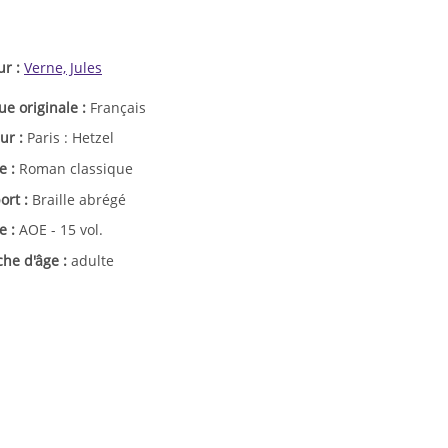
ur :
Verne, Jules
ue originale :
Français
ur :
Paris : Hetzel
e :
Roman classique
ort :
Braille abrégé
e :
AOE - 15 vol.
che d'âge :
adulte