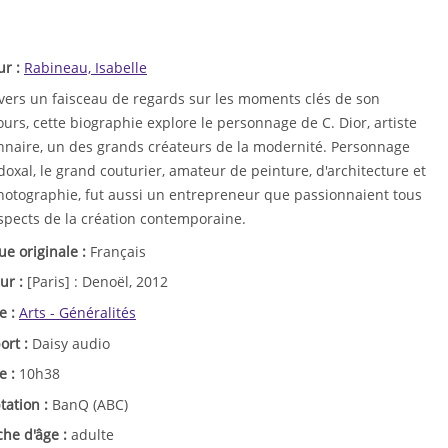
ur :
Rabineau, Isabelle
avers un faisceau de regards sur les moments clés de son
urs, cette biographie explore le personnage de C. Dior, artiste
onnaire, un des grands créateurs de la modernité. Personnage
oxal, le grand couturier, amateur de peinture, d'architecture et
hotographie, fut aussi un entrepreneur que passionnaient tous
aspects de la création contemporaine.
ue originale :
Français
ur :
[Paris] : Denoël, 2012
e :
Arts - Généralités
ort :
Daisy audio
e :
10h38
tation :
BanQ (ABC)
che d'âge :
adulte