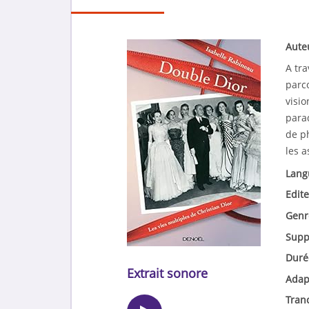
Aute
A tr
parco
visi
parad
de p
les 
Lang
Edite
Genr
Supp
Duré
Extrait sonore
Adap
Tran