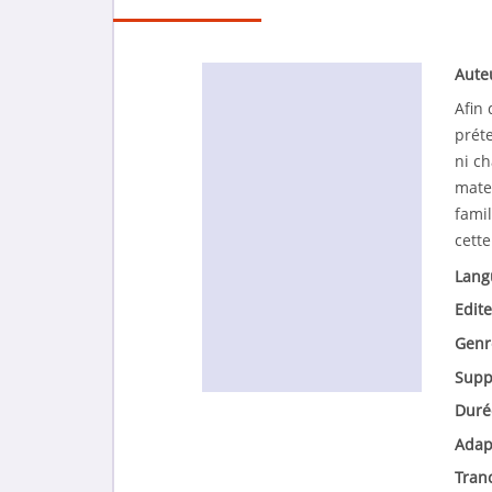
Aute
Afin
prét
ni c
mate
fami
cett
Lang
Edite
Genr
Supp
Duré
Adap
Tran