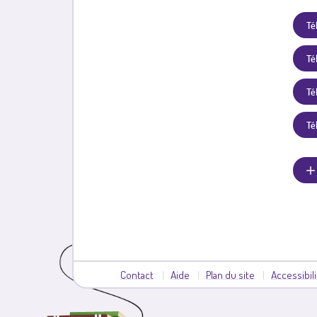
Té
Té
Tél
Té
Contact
Aide
Plan du site
Accessibil