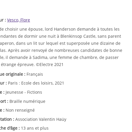
ur :
Vesco, Flore
 de choisir une épouse, lord Handerson demande à toutes les
endantes de dormir une nuit à Blenkinsop Castle, sans parent
haperon, dans un lit sur lequel est superposée une dizaine de
las. Après avoir renvoyé de nombreuses candidates de bonne
lle, il demande à Sadima, une femme de chambre, de passer
e étrange épreuve. ©Electre 2021
ue originale :
Français
ur :
Paris : Ecole des loisirs, 2021
e :
Jeunesse - Fictions
ort :
Braille numérique
e :
Non renseigné
tation :
Association Valentin Haüy
che d'âge :
13 ans et plus