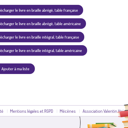
lécharger le livre en braille abrégé, table française
lécharger le livre en braille abrégé, table américaine
écharger le livre en braille intégral, table française
lécharger le livre en braille intégral, table américaine
Ajouter à ma liste
ité
Mentions légales et RGPD
Mécènes
Association Valentin Haüy