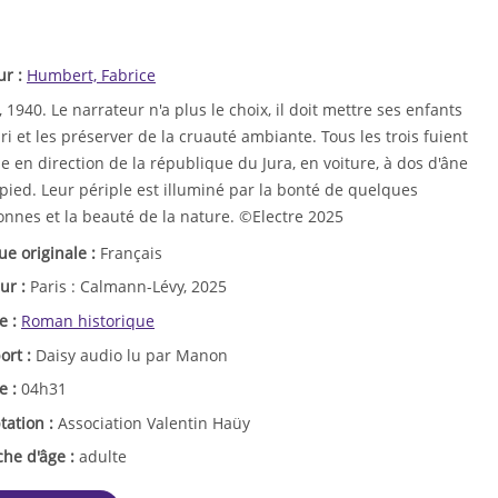
ur :
Humbert, Fabrice
, 1940. Le narrateur n'a plus le choix, il doit mettre ses enfants
bri et les préserver de la cruauté ambiante. Tous les trois fuient
lle en direction de la république du Jura, en voiture, à dos d'âne
pied. Leur périple est illuminé par la bonté de quelques
onnes et la beauté de la nature. ©Electre 2025
ue originale :
Français
ur :
Paris : Calmann-Lévy, 2025
e :
Roman historique
ort :
Daisy audio lu par Manon
e :
04h31
tation :
Association Valentin Haüy
che d'âge :
adulte