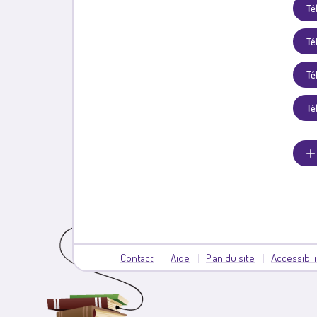
Té
Té
Tél
Té
Contact
Aide
Plan du site
Accessibil