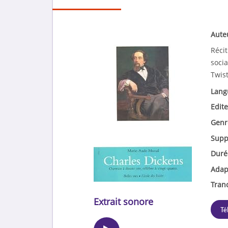
Aute
Récit
soci
Twist
Lang
Edite
Genr
Supp
Duré
Adap
Tran
Extrait sonore
Té