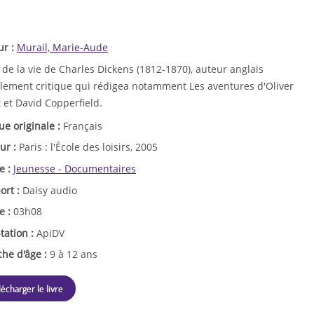
ur :
Murail, Marie-Aude
 de la vie de Charles Dickens (1812-1870), auteur anglais
alement critique qui rédigea notamment Les aventures d'Oliver
 et David Copperfield.
ue originale :
Français
ur :
Paris : l'École des loisirs, 2005
e :
Jeunesse - Documentaires
ort :
Daisy audio
e :
03h08
tation :
ApiDV
che d'âge :
9 à 12 ans
lécharger le livre