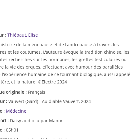
ur :
Thiébaut, Elise
histoire de la ménopause et de l'andropause à travers les
res et les coutumes. L'auteure évoque la tradition chinoise, les
tes recherches sur les hormones, les greffes testiculaires ou
re la vie des orques, effectuant avec humour des parallèles
e l'expérience humaine de ce tournant biologique, aussi appelé
tère, et la nature. ©Electre 2024
ue originale :
Français
ur :
Vauvert (Gard) : Au diable Vauvert, 2024
e :
Médecine
ort :
Daisy audio lu par Manon
e :
05h01