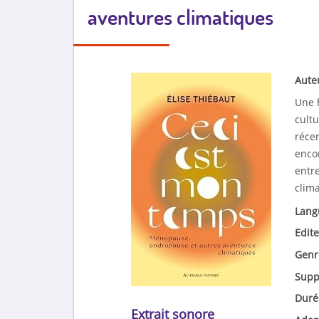
aventures climatiques
Aute
Une 
cultu
récen
enco
entr
clima
Lang
Edite
Genr
Supp
Duré
Extrait sonore