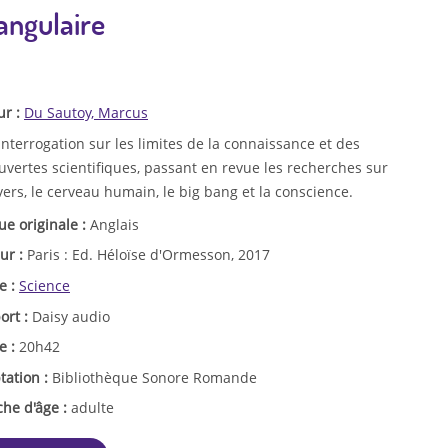
 angulaire
ur :
Du Sautoy, Marcus
nterrogation sur les limites de la connaissance et des
uvertes scientifiques, passant en revue les recherches sur
vers, le cerveau humain, le big bang et la conscience.
ue originale :
Anglais
ur :
Paris : Ed. Héloïse d'Ormesson, 2017
e :
Science
ort :
Daisy audio
e :
20h42
tation :
Bibliothèque Sonore Romande
che d'âge :
adulte