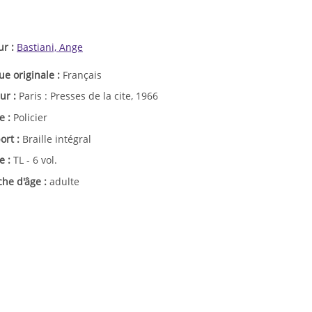
ur :
Bastiani, Ange
ue originale :
Français
ur :
Paris : Presses de la cite, 1966
e :
Policier
ort :
Braille intégral
e :
TL - 6 vol.
che d'âge :
adulte