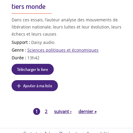
tiers monde
Dans ces essais, l'auteur analyse des mouvements de
libération nationale, leurs luttes et leur évolution, leurs
échecs et leurs causes
Support :
Daisy audio
Genre :
Sciences politiques et économiques
Durée :
13h42
Télécharger le livre
Ajouter à ma liste
1
2
suivant
›
dernier
»
P
a