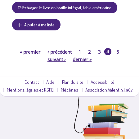
Télécharger le livre en braille intégral, table américaine
Ajouter à ma liste
4
«
premier
‹
précédent
1
2
3
5
P
suivant
›
dernier
»
a
Contact
Aide
Plan du site
Accessibilité
g
Mentions légales et RGPD
Mécènes
Association Valentin Haüy
e
s