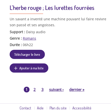
L'herbe rouge ; Les lurettes fourrées
Un savant a inventé une machine pouvant lui faire revivre
son passé et ses angoisses.
Support :
Daisy audio
Genre :
Romans
Durée :
06h22
Télécharger le livre
Ajouter à ma liste
1
2
3
suivant
›
dernier
»
P
a
Contact
Aide
Plan du site
Accessibilité