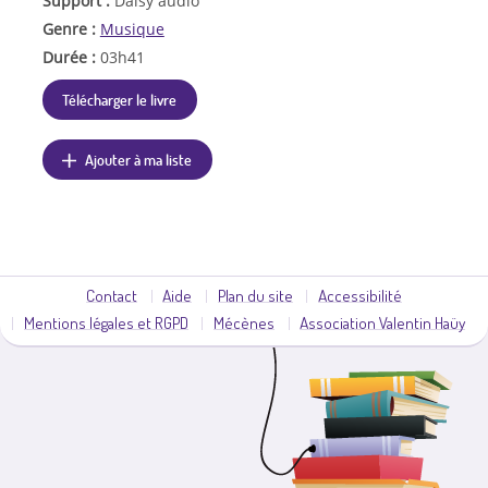
Support :
Daisy audio
Genre :
Musique
Durée :
03h41
Télécharger le livre
Ajouter à ma liste
Contact
Aide
Plan du site
Accessibilité
Mentions légales et RGPD
Mécènes
Association Valentin Haüy