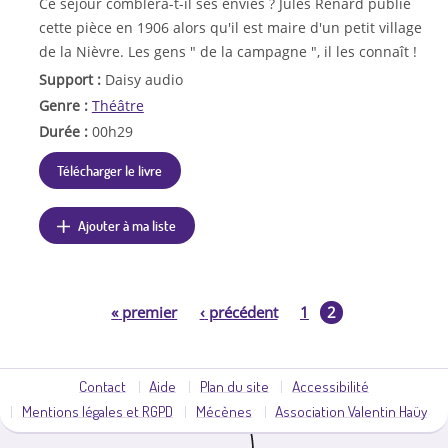
Ce séjour comblera-t-il ses envies ? Jules Renard publie
cette pièce en 1906 alors qu'il est maire d'un petit village
de la Nièvre. Les gens " de la campagne ", il les connaît !
Support :
Daisy audio
Genre :
Théâtre
Durée :
00h29
Télécharger le livre
Ajouter à ma liste
2
«
premier
‹
précédent
1
P
a
Contact
Aide
Plan du site
Accessibilité
Mentions légales et RGPD
Mécènes
Association Valentin Haüy
g