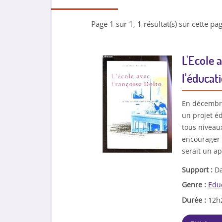
Page 1 sur 1, 1 résultat(s) sur cette pag
L'Ecole 
l'éducat
En décembre
un projet é
tous niveaux
encourager e
serait un ap
Support :
Da
Genre :
Edu
Durée :
12h