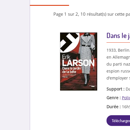
Page 1 sur 2, 10 résultat(s) sur cette pa
Dans le j
1933, Berli
en Allemagn
du parti na
espion russe
d'employer s
Support :
Da
Genre :
Poli
Durée :
16h
Télécharger