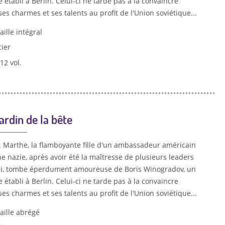
 établi à Berlin. Celui-ci ne tarde pas à la convaincre
es charmes et ses talents au profit de l'Union soviétique...
aille intégral
cier
 12 vol.
ardin de la bête
n. Marthe, la flamboyante fille d'un ambassadeur américain
e nazie, après avoir été la maîtresse de plusieurs leaders
zi, tombe éperdument amoureuse de Boris Winogradov, un
 établi à Berlin. Celui-ci ne tarde pas à la convaincre
es charmes et ses talents au profit de l'Union soviétique...
aille abrégé