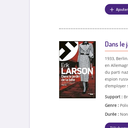
Ajouter
Dans le j
1933, Berli
en Allemagn
du parti na
espion russe
d'employer s
Support :
Br
Genre :
Poli
Durée :
Non
Télécharger