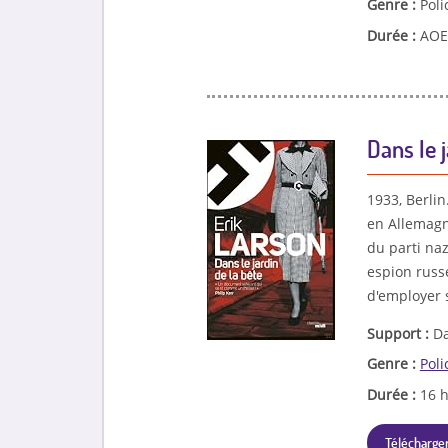
Genre :
Poli
Durée :
AOE 
Dans le j
1933, Berli
en Allemagn
du parti na
espion russe
d'employer s
Support :
Da
Genre :
Poli
Durée :
16 
Télécharger