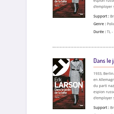
espion russe
d'employer s
Support :
Br
Genre :
Poli
Durée :
TL -
Dans le j
1933, Berli
en Allemagn
du parti na
espion russe
d'employer s
Support :
Br