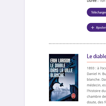
Durée :
16h
Télécharger
Ajouter
Le diable
1893 : à l'o
Daniel H. Bu
blanche. Da
médecin, est
l'histoire du
chambre de 
doute, des 