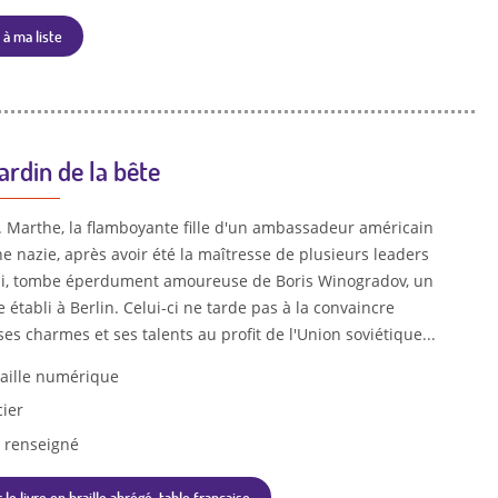
 à ma liste
ardin de la bête
n. Marthe, la flamboyante fille d'un ambassadeur américain
e nazie, après avoir été la maîtresse de plusieurs leaders
zi, tombe éperdument amoureuse de Boris Winogradov, un
 établi à Berlin. Celui-ci ne tarde pas à la convaincre
es charmes et ses talents au profit de l'Union soviétique...
aille numérique
cier
 renseigné
 le livre en braille abrégé, table française