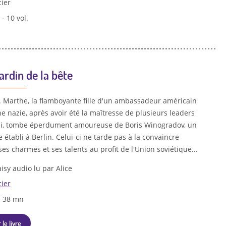
cier
- 10 vol.
ardin de la bête
n. Marthe, la flamboyante fille d'un ambassadeur américain
e nazie, après avoir été la maîtresse de plusieurs leaders
zi, tombe éperdument amoureuse de Boris Winogradov, un
 établi à Berlin. Celui-ci ne tarde pas à la convaincre
es charmes et ses talents au profit de l'Union soviétique...
isy audio lu par Alice
cier
h 38 mn
 le livre