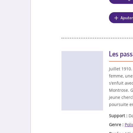
Ajouter
Les pass
Juillet 191
femme, une 
s'enfuit ave
Montrose. G
jeune cherch
poursuite e
Support :
Da
Genre :
Poli