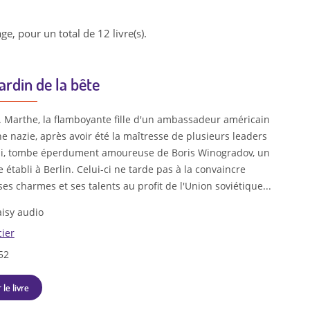
ge, pour un total de 12 livre(s).
ardin de la bête
n. Marthe, la flamboyante fille d'un ambassadeur américain
e nazie, après avoir été la maîtresse de plusieurs leaders
zi, tombe éperdument amoureuse de Boris Winogradov, un
 établi à Berlin. Celui-ci ne tarde pas à la convaincre
es charmes et ses talents au profit de l'Union soviétique...
isy audio
cier
52
 le livre