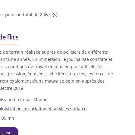
e, pour un total de 2 livre(s).
e flics
de terrain réalisée auprès de policiers de différents
rant une année. En immersion, le journaliste constate et
s conditions de travail de plus en plus difficiles et
ous pression, épuisées, sollicitées à l'excès, les forces de
ffrent également d'une mauvaise opinion auprès des
Electre 2018
isy audio lu par Manon
nistration, association et services sociaux
h 35 mn
 le livre