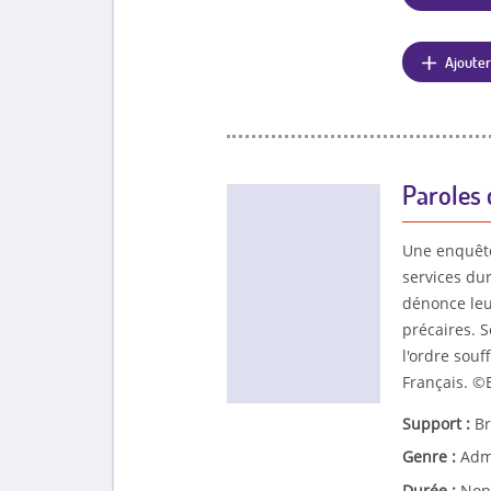
Ajouter
Paroles d
Une enquête 
services du
dénonce leur
précaires. S
l'ordre sou
Français. ©
Support :
Br
Genre :
Admi
Durée :
Non