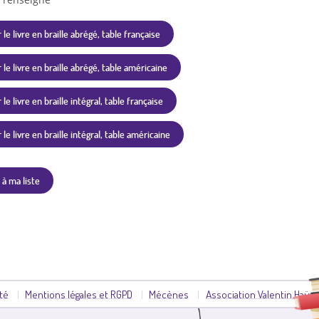
 le livre en braille abrégé, table française
 le livre en braille abrégé, table américaine
le livre en braille intégral, table française
le livre en braille intégral, table américaine
 à ma liste
ité
Mentions légales et RGPD
Mécènes
Association Valentin Haüy