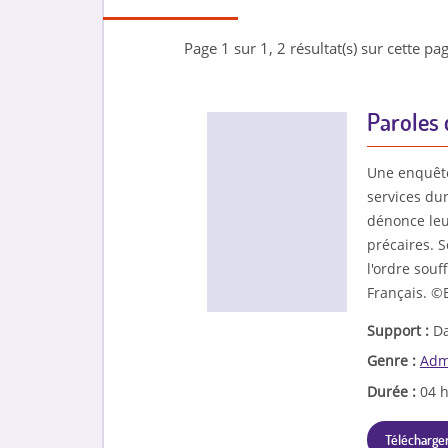
Page 1 sur 1, 2 résultat(s) sur cette pag
Paroles d
Une enquête 
services du
dénonce leur
précaires. S
l'ordre sou
Français. ©
Support :
Da
Genre :
Admi
Durée :
04 
Télécharger