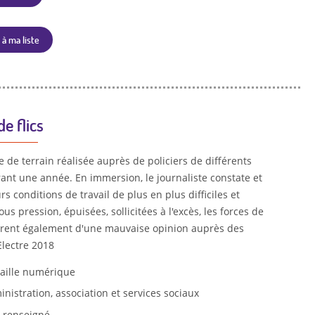
 à ma liste
e flics
de terrain réalisée auprès de policiers de différents
rant une année. En immersion, le journaliste constate et
s conditions de travail de plus en plus difficiles et
ous pression, épuisées, sollicitées à l'excès, les forces de
ffrent également d'une mauvaise opinion auprès des
Electre 2018
aille numérique
nistration, association et services sociaux
 renseigné