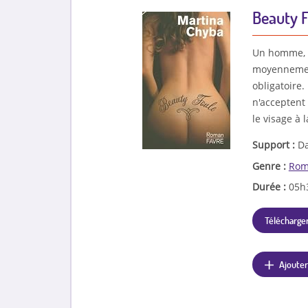
Beauty 
Un homme, u
moyennemen
obligatoire.
n'acceptent 
le visage à 
Support :
Da
Genre :
Rom
Durée :
05h
Télécharger
Ajouter