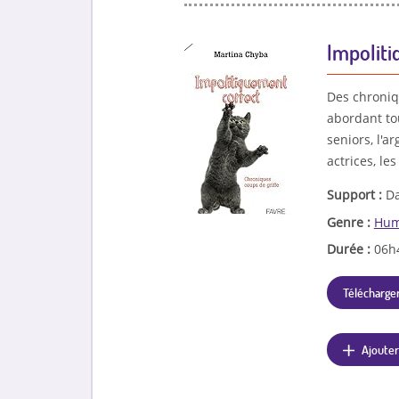
Impoliti
Des chroniq
abordant to
seniors, l'ar
actrices, les
Support :
Da
Genre :
Hum
Durée :
06h
Télécharger
Ajouter