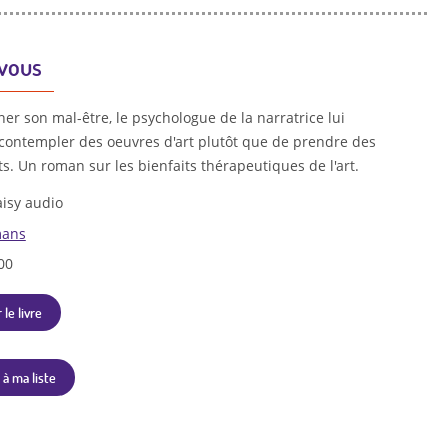
vous
ner son mal-être, le psychologue de la narratrice lui
contempler des oeuvres d'art plutôt que de prendre des
. Un roman sur les bienfaits thérapeutiques de l'art.
isy audio
ans
00
 le livre
 à ma liste