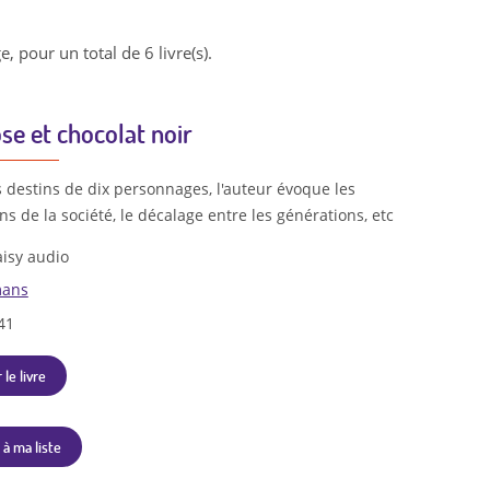
e, pour un total de 6 livre(s).
ose et chocolat noir
s destins de dix personnages, l'auteur évoque les
ns de la société, le décalage entre les générations, etc
isy audio
ans
41
 le livre
 à ma liste