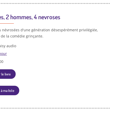
s, 2 hommes, 4 nevroses
s névrosées d'une génération désespérément privilégiée,
 de la comédie grinçante.
isy audio
our
00
 le livre
 à ma liste