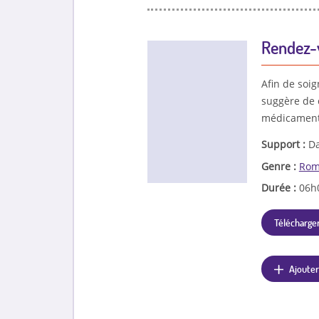
Rendez-
Afin de soig
suggère de 
médicaments
Support :
Da
Genre :
Rom
Durée :
06h
Télécharger
Ajouter