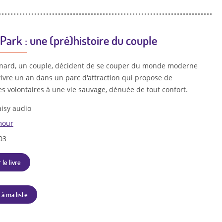
 Park : une (pré)histoire du couple
rnard, un couple, décident de se couper du monde moderne
vivre un an dans un parc d'attraction qui propose de
s volontaires à une vie sauvage, dénuée de tout confort.
isy audio
our
03
 le livre
 à ma liste