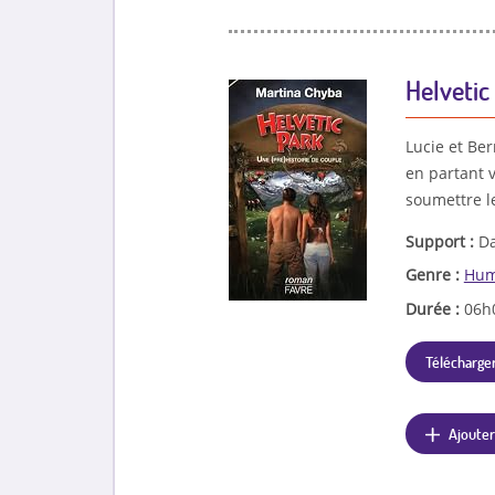
Helvetic
Lucie et Be
en partant 
soumettre le
Support :
Da
Genre :
Hum
Durée :
06h
Télécharger
Ajouter