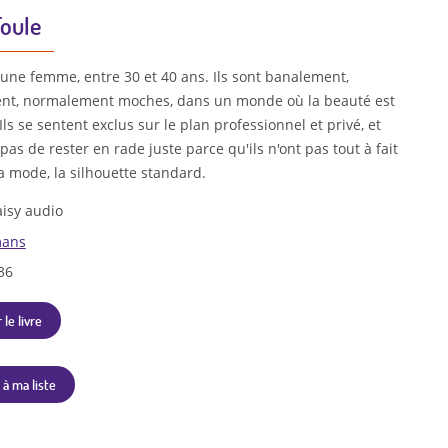
Foule
ne femme, entre 30 et 40 ans. Ils sont banalement,
t, normalement moches, dans un monde où la beauté est
 Ils se sentent exclus sur le plan professionnel et privé, et
pas de rester en rade juste parce qu'ils n'ont pas tout à fait
la mode, la silhouette standard.
isy audio
ans
36
 le livre
 à ma liste