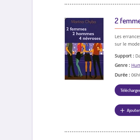
2 femme
Les errance
sur le mode
Support :
Da
Genre :
Hum
Durée :
06h
Télécharger
Ajouter