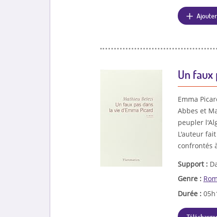
Ajouter
Un faux 
Emma Picard 
Abbes et Ma
peupler l'Al
L'auteur fai
confrontés 
Support :
Da
Genre :
Rom
Durée :
05h
Télécharger