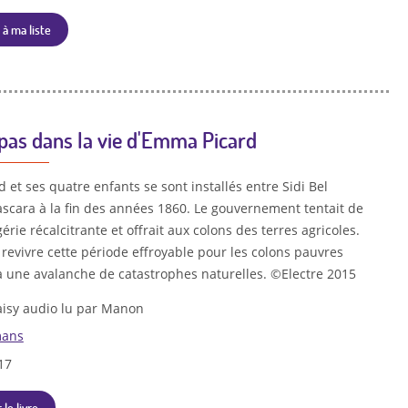
 à ma liste
pas dans la vie d'Emma Picard
et ses quatre enfants se sont installés entre Sidi Bel
scara à la fin des années 1860. Le gouvernement tentait de
gérie récalcitrante et offrait aux colons des terres agricoles.
t revivre cette période effroyable pour les colons pauvres
à une avalanche de catastrophes naturelles. ©Electre 2015
isy audio lu par Manon
ans
17
 le livre