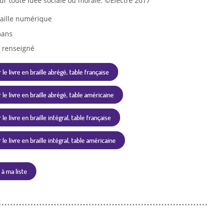
ur toute idée sociale ou morale. ©Electre 2017
aille numérique
ans
 renseigné
 le livre en braille abrégé, table française
 le livre en braille abrégé, table américaine
le livre en braille intégral, table française
le livre en braille intégral, table américaine
 à ma liste