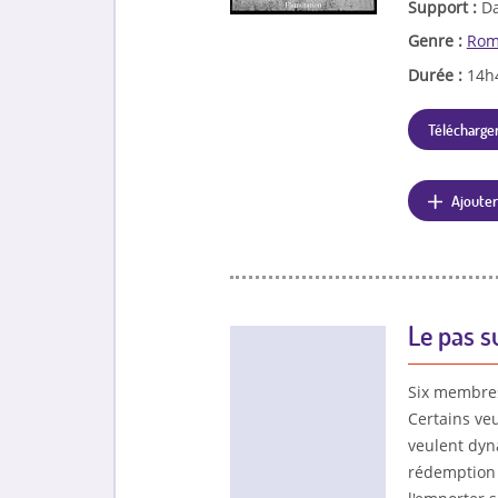
Support :
Da
Genre :
Rom
Durée :
14h
Télécharger
Ajouter
Le pas s
Six membres 
Certains ve
veulent dyn
rédemption p