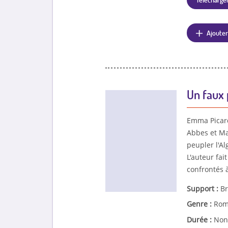
Ajouter
Un faux 
Emma Picard 
Abbes et Ma
peupler l'Al
L'auteur fai
confrontés 
Support :
Br
Genre :
Rom
Durée :
Non