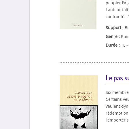
peupler l'Al
L'auteur fai
confrontés 
Support :
Br
Genre :
Rom
Durée :
TL -
Le pas s
Six membres 
Certains ve
veulent dyn
rédemption p
l'emporter s