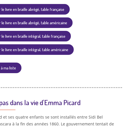
 le livre en braille abrégé, table française
 le livre en braille abrégé, table américaine
le livre en braille intégral, table française
le livre en braille intégral, table américaine
 à ma liste
pas dans la vie d'Emma Picard
et ses quatre enfants se sont installés entre Sidi Bel
scara à la fin des années 1860. Le gouvernement tentait de