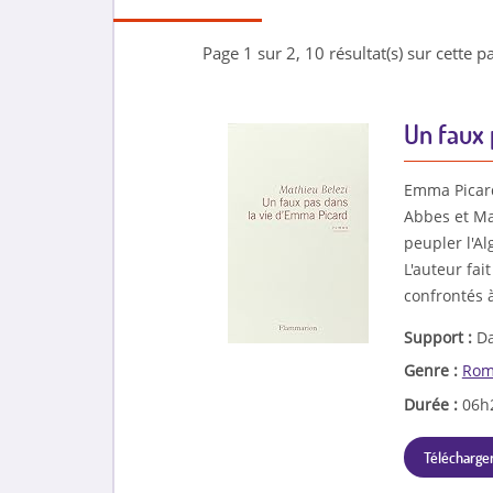
Page 1 sur 2, 10 résultat(s) sur cette pa
Un faux 
Emma Picard 
Abbes et Ma
peupler l'Al
L'auteur fai
confrontés 
Support :
Da
Genre :
Rom
Durée :
06h
Télécharger