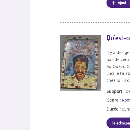
Ajouter
Qu'est-c
Il y a des ge
pas de ceux-
au Quai d'O
Lucilie l'a 
chez lui, il
Support :
Da
Genre :
Rom
Durée :
05h
Télécharger