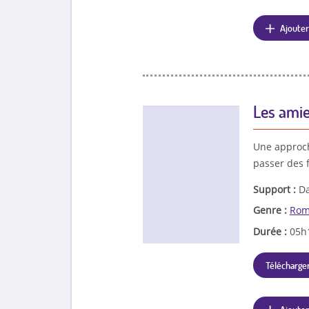
Ajouter
Les ami
Une approch
passer des
Support :
Da
Genre :
Rom
Durée :
05h
Télécharger