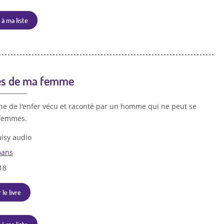
 à ma liste
es de ma femme
e de l'enfer vécu et raconté par un homme qui ne peut se
 femmes.
isy audio
ans
18
 le livre