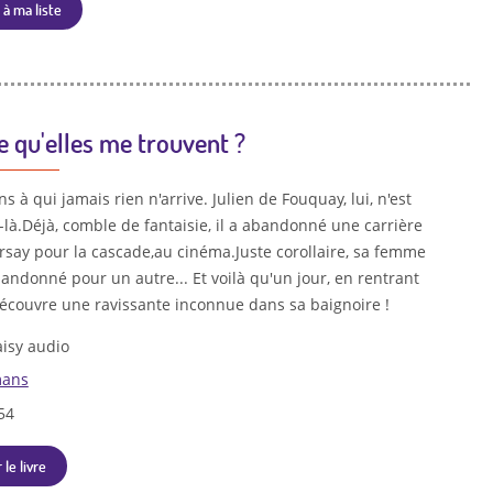
 à ma liste
e qu'elles me trouvent ?
ns à qui jamais rien n'arrive. Julien de Fouquay, lui, n'est
là.Déjà, comble de fantaisie, il a abandonné une carrière
rsay pour la cascade,au cinéma.Juste corollaire, sa femme
abandonné pour un autre... Et voilà qu'un jour, en rentrant
 découvre une ravissante inconnue dans sa baignoire !
isy audio
ans
54
 le livre