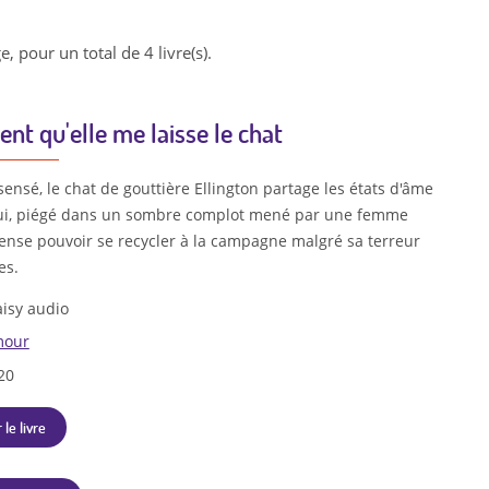
e, pour un total de 4 livre(s).
t qu'elle me laisse le chat
sensé, le chat de gouttière Ellington partage les états d'âme
qui, piégé dans un sombre complot mené par une femme
pense pouvoir se recycler à la campagne malgré sa terreur
es.
isy audio
our
20
 le livre