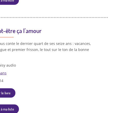
 à ma liste
ut-être ça l'amour
us conte le dernier quart de ses seize ans : vacances,
gue et premier frisson, le tout sur le ton de la bonne
isy audio
ans
14
 le livre
 à ma liste