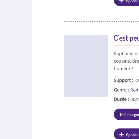
Ajouter
C'est pe
Raphaële no
copains, dra
humeur !
Support :
Da
Genre :
Rom
Durée :
06h
Télécharger
Ajouter