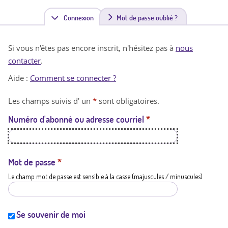
Connexion
(
Mot de passe oublié ?
o
Si vous n'êtes pas encore inscrit, n'hésitez pas à
nous
n
contacter
.
g
Aide :
Comment se connecter ?
l
Les champs suivis d' un
*
sont obligatoires.
e
Numéro d'abonné ou adresse courriel
*
t
a
c
Mot de passe
*
Le champ mot de passe est sensible à la casse (majuscules / minuscules)
t
i
f
Se souvenir de moi