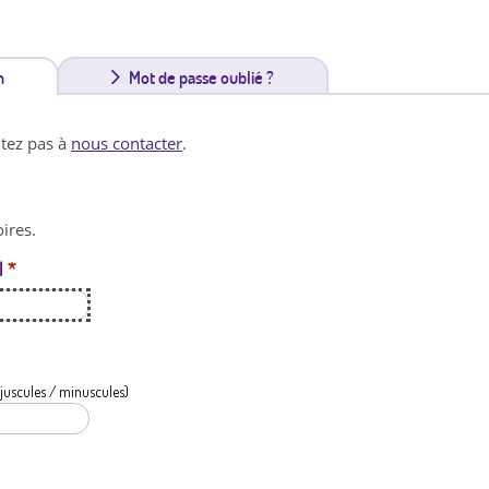
n
(
Mot de passe oublié ?
o
itez pas à
nous contacter
.
n
g
ires.
l
l
*
e
t
a
c
juscules / minuscules)
t
i