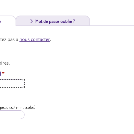
n
(
Mot de passe oublié ?
o
itez pas à
nous contacter
.
n
g
ires.
l
l
*
e
t
a
c
juscules / minuscules)
t
i