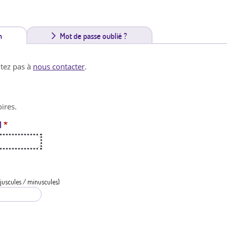
n
(
Mot de passe oublié ?
o
itez pas à
nous contacter
.
n
g
ires.
l
l
*
e
t
a
c
juscules / minuscules)
t
i