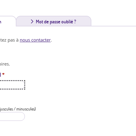
n
(
Mot de passe oublié ?
o
itez pas à
nous contacter
.
n
g
ires.
l
l
*
e
t
a
c
juscules / minuscules)
t
i