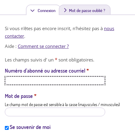
Connexion
(
Mot de passe oublié ?
o
Si vous n'êtes pas encore inscrit, n'hésitez pas à
nous
n
contacter
.
g
Aide :
Comment se connecter ?
l
Les champs suivis d' un
*
sont obligatoires.
e
Numéro d'abonné ou adresse courriel
*
t
a
c
Mot de passe
*
Le champ mot de passe est sensible à la casse (majuscules / minuscules)
t
i
f
Se souvenir de moi