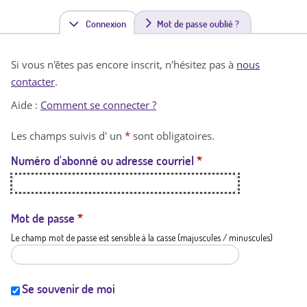
Connexion
(
Mot de passe oublié ?
o
Si vous n'êtes pas encore inscrit, n'hésitez pas à
nous
n
contacter
.
g
Aide :
Comment se connecter ?
l
Les champs suivis d' un
*
sont obligatoires.
e
Numéro d'abonné ou adresse courriel
*
t
a
c
Mot de passe
*
Le champ mot de passe est sensible à la casse (majuscules / minuscules)
t
i
f
Se souvenir de moi