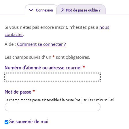
Connexion
(
Mot de passe oublié ?
o
Si vous n'êtes pas encore inscrit, n'hésitez pas à
nous
n
contacter
.
g
Aide :
Comment se connecter ?
l
Les champs suivis d' un
*
sont obligatoires.
e
Numéro d'abonné ou adresse courriel
*
t
a
c
Mot de passe
*
Le champ mot de passe est sensible à la casse (majuscules / minuscules)
t
i
f
Se souvenir de moi