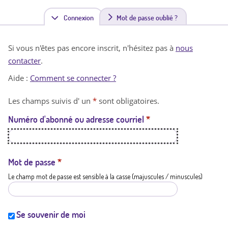
Connexion
(
Mot de passe oublié ?
o
Si vous n'êtes pas encore inscrit, n'hésitez pas à
nous
n
contacter
.
g
Aide :
Comment se connecter ?
l
Les champs suivis d' un
*
sont obligatoires.
e
Numéro d'abonné ou adresse courriel
*
t
a
c
Mot de passe
*
Le champ mot de passe est sensible à la casse (majuscules / minuscules)
t
i
f
Se souvenir de moi