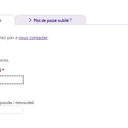
n
(
Mot de passe oublié ?
o
itez pas à
nous contacter
.
n
g
ires.
l
l
*
e
t
a
c
juscules / minuscules)
t
i