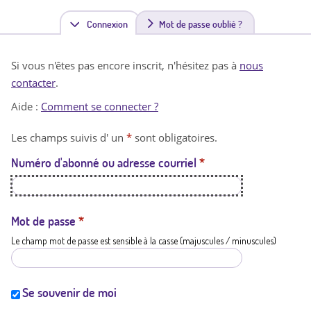
Connexion
(
Mot de passe oublié ?
o
Si vous n'êtes pas encore inscrit, n'hésitez pas à
nous
n
contacter
.
g
Aide :
Comment se connecter ?
l
Les champs suivis d' un
*
sont obligatoires.
e
Numéro d'abonné ou adresse courriel
*
t
a
c
Mot de passe
*
Le champ mot de passe est sensible à la casse (majuscules / minuscules)
t
i
f
Se souvenir de moi