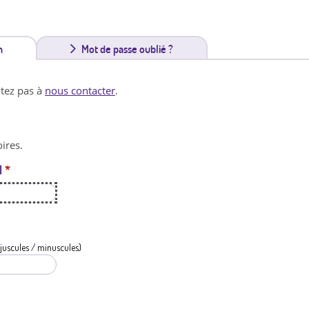
n
(
Mot de passe oublié ?
o
itez pas à
nous contacter
.
n
g
ires.
l
l
*
e
t
a
c
juscules / minuscules)
t
i