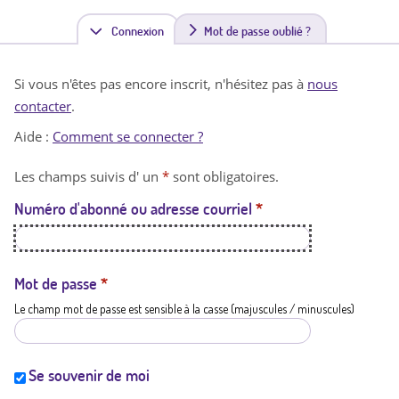
Connexion
(
Mot de passe oublié ?
o
Si vous n'êtes pas encore inscrit, n'hésitez pas à
nous
n
contacter
.
g
Aide :
Comment se connecter ?
l
Les champs suivis d' un
*
sont obligatoires.
e
Numéro d'abonné ou adresse courriel
*
t
a
c
Mot de passe
*
Le champ mot de passe est sensible à la casse (majuscules / minuscules)
t
i
f
Se souvenir de moi