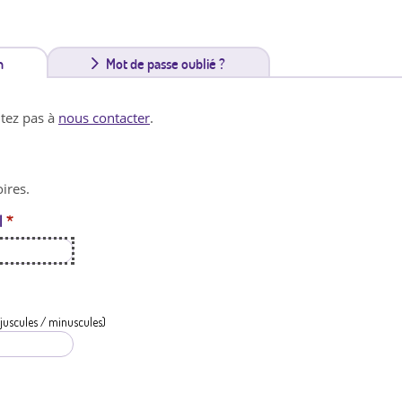
n
(
Mot de passe oublié ?
o
itez pas à
nous contacter
.
n
g
ires.
l
l
*
e
t
a
c
juscules / minuscules)
t
i