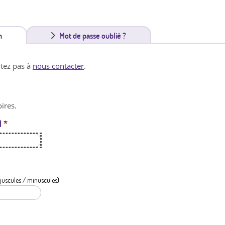
n
(
Mot de passe oublié ?
o
itez pas à
nous contacter
.
n
g
ires.
l
l
*
e
t
a
c
juscules / minuscules)
t
i