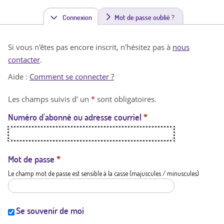
Connexion
(
Mot de passe oublié ?
o
Si vous n'êtes pas encore inscrit, n'hésitez pas à
nous
n
contacter
.
g
Aide :
Comment se connecter ?
l
Les champs suivis d' un
*
sont obligatoires.
e
Numéro d'abonné ou adresse courriel
*
t
a
c
Mot de passe
*
Le champ mot de passe est sensible à la casse (majuscules / minuscules)
t
i
f
Se souvenir de moi