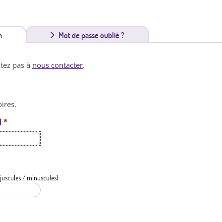
n
(
Mot de passe oublié ?
o
itez pas à
nous contacter
.
n
g
ires.
l
l
*
e
t
a
c
juscules / minuscules)
t
i