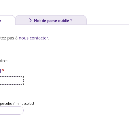
n
(
Mot de passe oublié ?
o
itez pas à
nous contacter
.
n
g
ires.
l
l
*
e
t
a
c
juscules / minuscules)
t
i