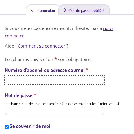
Connexion
(
Mot de passe oublié ?
o
Si vous n'êtes pas encore inscrit, n'hésitez pas à
nous
n
contacter
.
g
Aide :
Comment se connecter ?
l
Les champs suivis d' un
*
sont obligatoires.
e
Numéro d'abonné ou adresse courriel
*
t
a
c
Mot de passe
*
Le champ mot de passe est sensible à la casse (majuscules / minuscules)
t
i
f
Se souvenir de moi