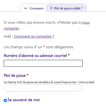
Connexion
(
Mot de passe oublié ?
o
Si vous n'êtes pas encore inscrit, n'hésitez pas à
nous
n
contacter
.
g
Aide :
Comment se connecter ?
l
Les champs suivis d' un
*
sont obligatoires.
e
Numéro d'abonné ou adresse courriel
*
t
a
c
Mot de passe
*
Le champ mot de passe est sensible à la casse (majuscules / minuscules)
t
i
f
Se souvenir de moi